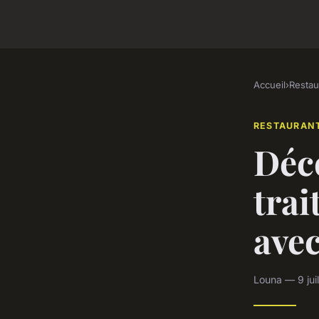
Accueil
›
Restau
RESTAURAN
Déco
trai
avec
Louna — 9 jui