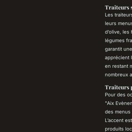
Traiteurs 
Les traiteu
leurs menus
d’olive, le
légumes fra
garantit une
apprécient l
en restant 
nombreux av
Traiteurs 
Pour des oc
"Aix Evènem
des menus v
L’accent est
produits loc