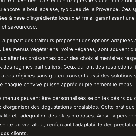
on retrouve des plats emblématiques tels que la ratatouille
 encore la bouillabaisse, typiques de la Provence. Ces sp
ées à base d’ingrédients locaux et frais, garantissant un
 et savoureuse.
s, la plupart des traiteurs proposent des options adaptées
. Les menus végétariens, voire véganes, sont souvent di
ux attentes croissantes pour des choix alimentaires resp
 des régimes particuliers. Ceux qui ont des restrictions l
u à des régimes sans gluten trouvent aussi des solutions
e chaque convive puisse apprécier pleinement le repas.
s menus peuvent être personnalisés selon les désirs du c
ité d’organiser des dégustations préalables. Cette pratiqu
ualité et l’adéquation des plats proposés. Ainsi, la person
nte un vrai atout, renforçant l’adaptabilité des prestation
 des clients.