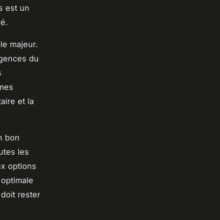
s est un
vé.
ôle majeur.
xigences du
s
rmes
aire et la
n bon
utes les
ux options
 optimale
 doit rester