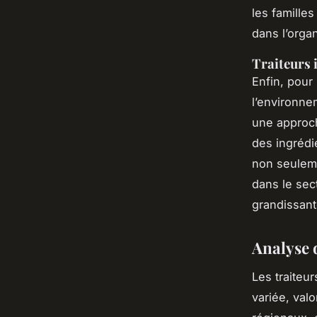
les famille
dans l’orga
Traiteurs 
Enfin, pour
l’environne
une approch
des ingrédi
non seuleme
dans le sec
grandissante
Analyse d
Les traiteu
variée, valo