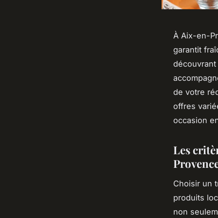
À Aix-en-Pro
garantit fr
découvrant 
accompagne
de votre réc
offres varié
occasion en
Les critè
Provenc
Choisir un t
produits loc
non seuleme