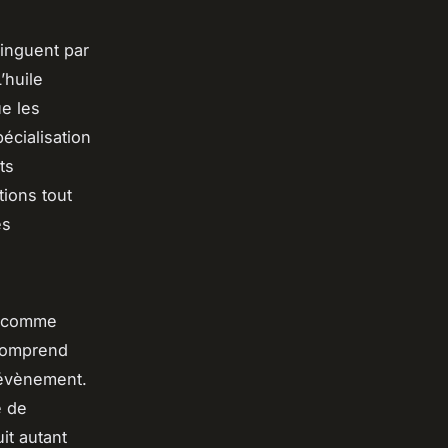
inguent par
’huile
ue les
écialisation
ts
tions tout
es
s comme
 comprend
 évènement.
e de
it autant