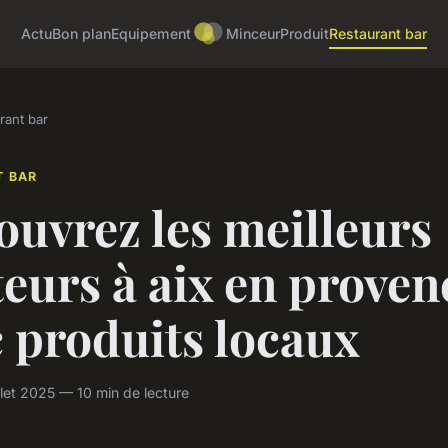
Actu
Bon plan
Equipement
Minceur
Produit
Restaurant bar
rant bar
T BAR
uvrez les meilleurs
teurs à aix en proven
 produits locaux
llet 2025 — 10 min de lecture