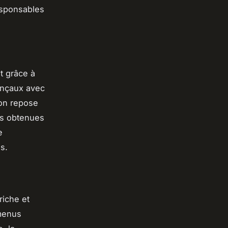
esponsables
t grâce à
vençaux avec
ion repose
ons obtenues
e
s.
riche et
 menus