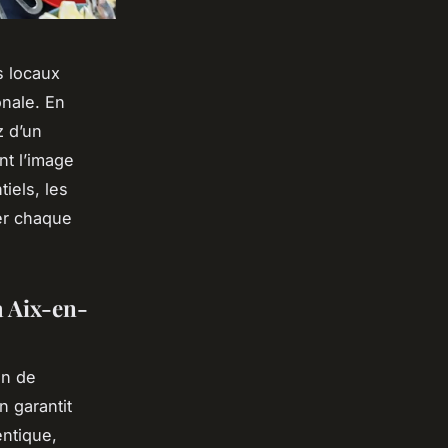
s locaux
onale. En
z d’un
t l’image
tiels, les
mer chaque
à Aix-en-
on de
n garantit
ntique,