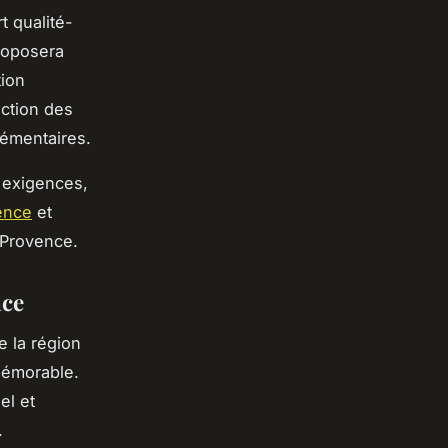
t qualité-
proposera
tion
lection des
lémentaires.
 exigences,
vence
et
-Provence.
nce
e la région
mémorable.
el et
.