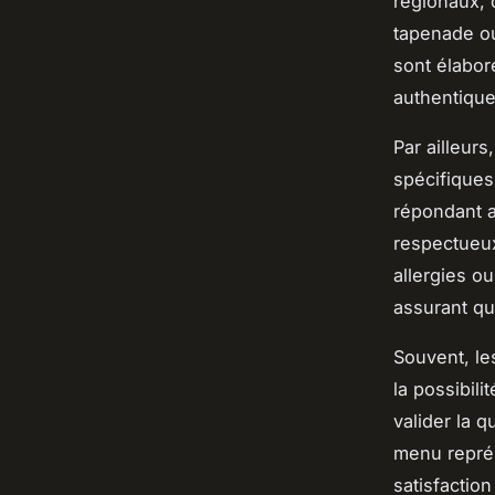
régionaux, 
tapenade ou
sont élabor
authentique
Par ailleur
spécifiques
répondant a
respectueux
allergies o
assurant qu
Souvent, le
la possibil
valider la q
menu représe
satisfaction