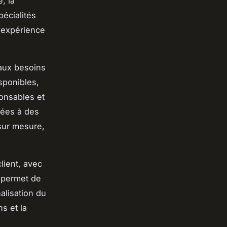
, la
écialités
e expérience
 aux besoins
sponibles,
onsables et
iées à des
 sur mesure,
lient, avec
e permet de
nalisation du
s et la