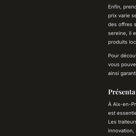
Enfin, prend
prix varie s
des offres 
sereine, il 
produits lo
Pour découv
vous pouve
ainsi garan
Présenta
À Aix-en-Pro
est essenti
Les traiteur
innovation, 