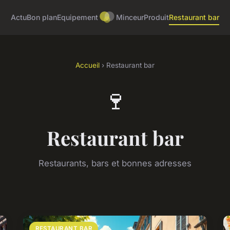
Actu
Bon plan
Equipement
Minceur
Produit
Restaurant bar
Accueil
› Restaurant bar
🍷
Restaurant bar
Restaurants, bars et bonnes adresses
RESTAURANT BAR